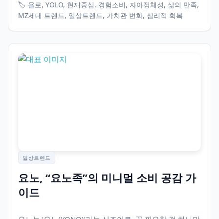
🏷️ 욜로, YOLO, 현재중심, 경험소비, 자아정체성, 삶의 만족,
MZ세대 트렌드, 일상트렌드, 가치관 변화, 심리적 회복
일상트렌드
요노, “요노족”의 미니멀 소비 공감 가
이드
요노는 ‘요노(YONO)’라는 신조어로, 꼭 필요한 것 하나만