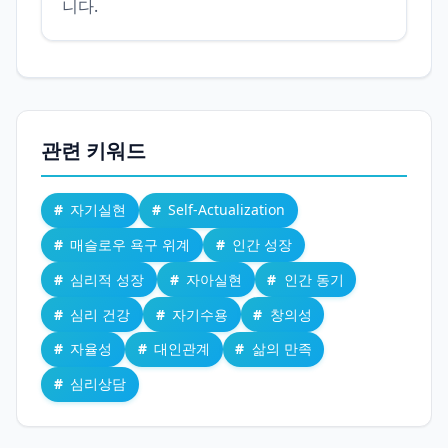
니다.
관련 키워드
자기실현
Self-Actualization
매슬로우 욕구 위계
인간 성장
심리적 성장
자아실현
인간 동기
심리 건강
자기수용
창의성
자율성
대인관계
삶의 만족
심리상담