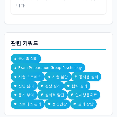
니다.
관련 키워드
공시족 심리
Exam Preparation Group Psychology
시험 스트레스
시험 불안
공시생 심리
집단 심리
경쟁 심리
협력 심리
동기 부여
심리적 탈진
인지행동치료
스트레스 관리
정신건강
심리 상담