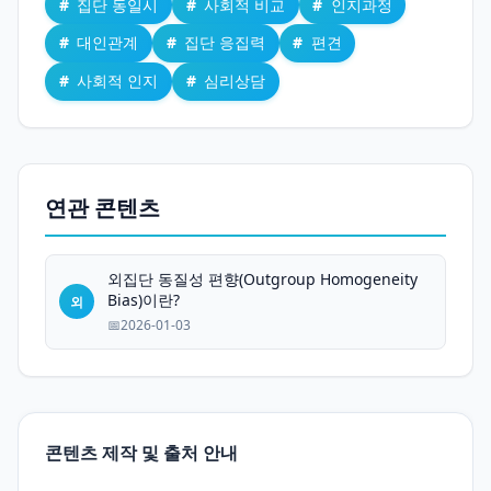
집단 동일시
사회적 비교
인지과정
대인관계
집단 응집력
편견
사회적 인지
심리상담
연관 콘텐츠
외집단 동질성 편향(Outgroup Homogeneity
Bias)이란?
외
2026-01-03
콘텐츠 제작 및 출처 안내