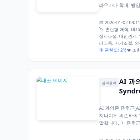
라우마나 학대, 방임
📅 2026-01-02 03:1
🏷️ 혼란형 애착, Di
정서조절, 대인관계,
리교육, 자기조절, 
🎯 관련도: 2%
👁️ 조
AI 과
심리용어
Synd
AI 과의존 증후군(AI
지나치게 의존하여 
말합니다. 이 증후군은