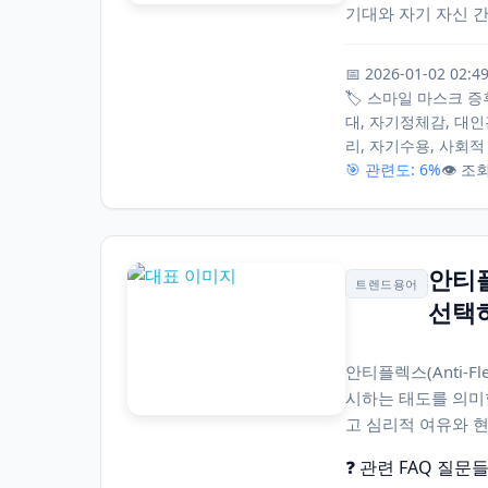
기대와 자기 자신 간
📅 2026-01-02 02:4
🏷️ 스마일 마스크 증후
대, 자기정체감, 대인
리, 자기수용, 사회적
🎯 관련도: 6%
👁️ 조
안티플
트렌드용어
선택
안티플렉스(Anti-
시하는 태도를 의미
고 심리적 여유와 현
❓ 관련 FAQ 질문들