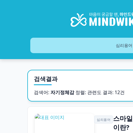
심리용어
검색결과
검색어:
자기정체감
정렬: 관련도
결과: 12건
스마일 
심리용어
이란?