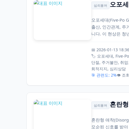
오포세대(
심리용어
오포세대(Five-Po
출산, 인간관계, 주
니다. 이 현상은 청
📅 2026-01-13 18:3
🏷️ 오포세대, Five
단절, 주거불안, 취업
회적지지, 심리상담
🎯 관련도: 2%
👁️ 조
혼란형 
심리용어
혼란형 애착(Disor
모순된 신호를 받아