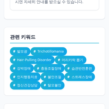
시면 자세히 안내를 받으실 수 있습니다.
관련 키워드
발모광
Trichotillomania
Hair-Pulling Disorder
머리카락 뽑기
강박장애
충동조절장애
습관반전훈련
인지행동치료
불안조절
스트레스장애
정신건강상담
탈모불안