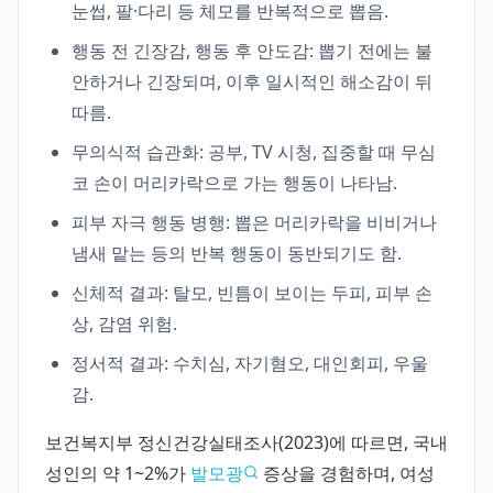
눈썹, 팔·다리 등 체모를 반복적으로 뽑음.
행동 전 긴장감, 행동 후 안도감: 뽑기 전에는 불
안하거나 긴장되며, 이후 일시적인 해소감이 뒤
따름.
무의식적 습관화: 공부, TV 시청, 집중할 때 무심
코 손이 머리카락으로 가는 행동이 나타남.
피부 자극 행동 병행: 뽑은 머리카락을 비비거나
냄새 맡는 등의 반복 행동이 동반되기도 함.
신체적 결과: 탈모, 빈틈이 보이는 두피, 피부 손
상, 감염 위험.
정서적 결과: 수치심, 자기혐오, 대인회피, 우울
감.
보건복지부 정신건강실태조사(2023)에 따르면, 국내
성인의 약 1~2%가
발모광
증상을 경험하며, 여성