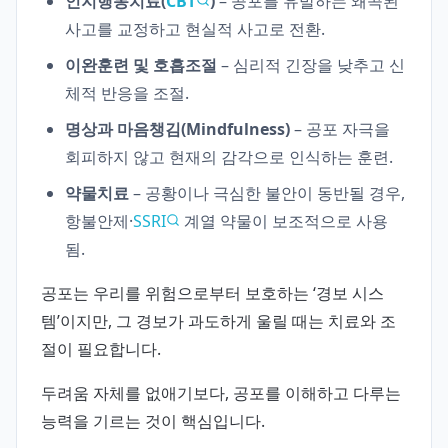
인지행동치료(
CBT
)
– 공포를 유발하는 왜곡된
사고를 교정하고 현실적 사고로 전환.
이완훈련 및 호흡조절
– 심리적 긴장을 낮추고 신
체적 반응을 조절.
명상과 마음챙김(Mindfulness)
– 공포 자극을
회피하지 않고 현재의 감각으로 인식하는 훈련.
약물치료
– 공황이나 극심한 불안이 동반될 경우,
항불안제·
SSRI
계열 약물이 보조적으로 사용
됨.
공포는 우리를 위험으로부터 보호하는 ‘경보 시스
템’이지만, 그 경보가 과도하게 울릴 때는 치료와 조
절이 필요합니다.
두려움 자체를 없애기보다, 공포를 이해하고 다루는
능력을 기르는 것이 핵심입니다.