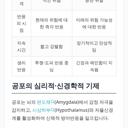
적인 위협
능한 위협
격
반응
현재의 위험에 대
미래의 위험 가능성
의 시
한 즉각 반응
에 대한 반응
점
지속
장기적이고 만성적
짧고 강렬함
시간
임
생리
투쟁-도피 반응 중
긴장과 예민함이 지
반응
심
속됨
공포의 심리적·신경학적 기제
공포는 뇌의
편도체
(Amygdala)에서 감정 자극을
감지하고,
시상하부
(Hypothalamus)와 자율신경
계를 활성화하여 신체적 방어반응을 일으킵니다.