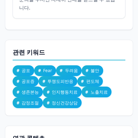
니다.
관련 키워드
공포
Fear
두려움
불안
공포증
투쟁도피반응
편도체
생존본능
인지행동치료
노출치료
감정조절
정신건강상담