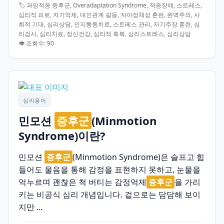
🏷️ 과잉적응 증후군, Overadaptation Syndrome, 적응장애, 스트레스,
심리적 피로, 자기억제, 대인관계 갈등, 자아정체성 혼란, 완벽주의, 사
회적 기대, 심리상담, 인지행동치료, 스트레스 관리, 자기주장 훈련, 심
리검사, 심리치료, 정신건강, 심리적 회복, 심리스트레스, 심리상담
👁️ 조회수: 90
심리용어
민모션
증후군
(Minmotion
Syndrome)이란?
민모션
증후군
(Minmotion Syndrome)은 슬프고 힘
들어도 울음을 통해 감정을 표현하지 못하고, 눈물을
억누르며 괜찮은 척 버티는 감정억제
증후군
을 가리
키는 비공식 심리 개념입니다. 겉으로는 담담해 보이
지만 ...