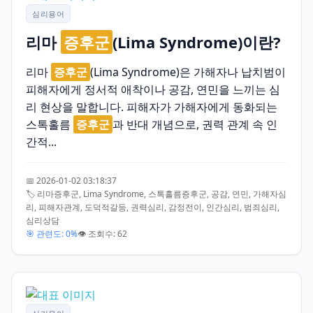
심리용어
리마
증후군
(Lima Syndrome)이란?
리마
증후군
(Lima Syndrome)은 가해자나 납치범이
피해자에게 정서적 애착이나 공감, 연민을 느끼는 심
리 현상을 말합니다. 피해자가 가해자에게 동화되는
스톡홀름
증후군
과 반대 개념으로, 권력 관계 속 인
간적...
📅 2026-01-02 03:18:37
🏷️ 리마증후군, Lima Syndrome, 스톡홀름증후군, 공감, 연민, 가해자심
리, 피해자관계, 도덕적갈등, 권력심리, 감정전이, 인간심리, 범죄심리,
심리상담
🎯 관련도: 0%
👁️ 조회수: 62