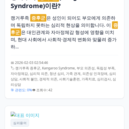
Syndrome)이란?
캥거루족
증후군
은 성인이 되어도 부모에게 의존하
며 독립하지 못하는 심리적 현상을 의미합니다. 이
증
후군
은 대인관계와 자아정체감 형성에 영향을 미치
며, 현대 사회에서 사회적·경제적 변화와 맞물려 증가
하...
📅 2026-02-03 02:54:46
🏷️ 캥거루족 증후군, Kangaroo Syndrome, 부모 의존성, 독립성 부족,
자아정체감, 심리적 의존, 청년 심리, 가족 관계, 의존성 인격장애, 심리
상담, 사회적 불안, 경제적 의존, 사회기술훈련, 가족치료, 심리검사, 심
리상담
🎯 관련도: 0%
👁️ 조회수: 42
심리용어