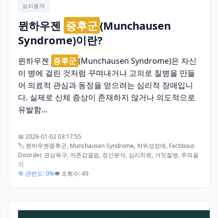
심리용어
뮌하우젠
증후군
(Munchausen
Syndrome)이란?
뮌하우젠
증후군
(Munchausen Syndrome)은 자신
이 병에 걸린 것처럼 꾸며내거나 고의로 질병을 만들
어 의료적 관심과 동정을 얻으려는 심리적 장애입니
다. 실제로 신체 증상이 존재하지 않거나 의도적으로
유발함...
📅 2026-01-02 03:17:55
🏷️ 뮌하우젠증후군, Munchausen Syndrome, 허위성장애, Factitious
Disorder, 관심욕구, 자존감결핍, 정신분석, 심리치료, 거짓질병, 주의끌
기
🎯 관련도: 0%
👁️ 조회수: 49